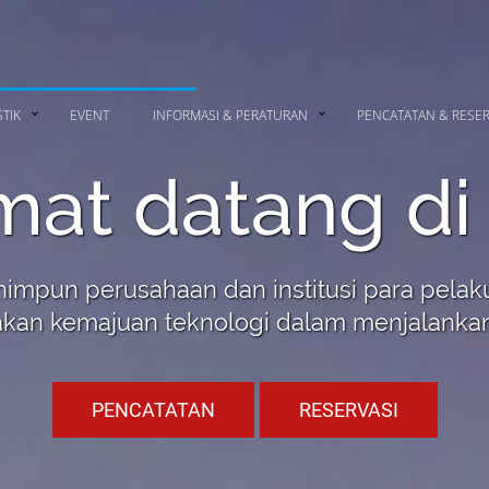
STIK
EVENT
INFORMASI & PERATURAN
PENCATATAN & RESER
mat datang di 
mpun perusahaan dan institusi para pelaku
an kemajuan teknologi dalam menjalanka
PENCATATAN
RESERVASI