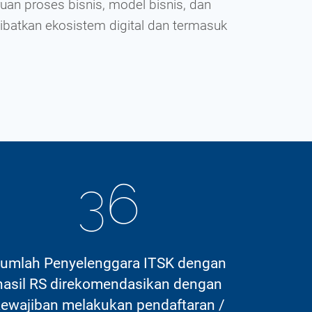
an proses bisnis, model bisnis, dan
ibatkan ekosistem digital dan termasuk
Pada tan
saat 
36
umlah Penyelenggara ITSK dengan
hasil RS direkomendasikan dengan
ewajiban melakukan pendaftaran /